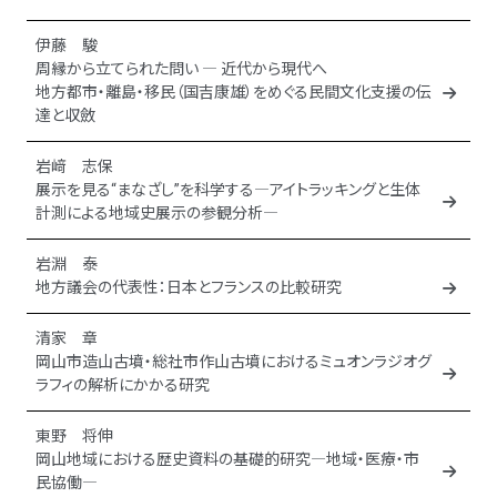
伊藤 駿
周縁から立てられた問い ― 近代から現代へ
地方都市・離島・移民（国吉康雄）をめぐる民間文化支援の伝
達と収斂
岩﨑 志保
展示を見る“まなざし”を科学する―アイトラッキングと生体
計測による地域史展示の参観分析―
岩淵 泰
地方議会の代表性：日本とフランスの比較研究
清家 章
岡山市造山古墳・総社市作山古墳におけるミュオンラジオグ
ラフィの解析にかかる研究
東野 将伸
岡山地域における歴史資料の基礎的研究―地域・医療・市
民協働―