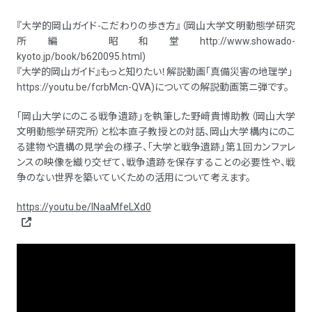
『大学的岡山ガイド-こだわりの歩き方』（岡山大学文明動態学研究
所編 昭和堂http://www.showado-
kyoto.jp/book/b620095.html)
『大学的岡山ガイド』もっと知りたい！解説動画「真備災害の地理学」
https://youtu.be/fcrbMcn-QVA)についての解説動画第ニ弾です。
「岡山大学にのこる戦争遺跡」を執筆した野﨑貴博助教（岡山大学
文明動態学研究所）と松本直子教授との対話、岡山大学構内にのこ
る建物や遺構の見学会の様子、「大学と戦争遺跡」第１回カンファレ
ンスの映像を織り交ぜて、戦争遺跡を保存することの必要性や、戦
争のない世界を築いていくための活用について考えます。
https://youtu.be/lNaaMfeLXd0