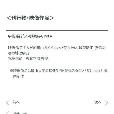
＜刊行物・映像作品＞
学術雑誌「文明動態学」Vol.４
映像作品「『大学的岡山ガイド』もっと知りたい！解説動画「真備災
害の地理学」」
松多信尚 教育学域 教授
※映像作品は岡山大学の映像制作・配信スタジオ「5D Lab.」と 協
同制作
前へ
次へ