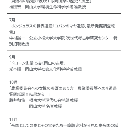
「貝類相の変遷が反映する岡山県の歴史と風土」
福田宏 岡山大学環境生命科学学域 准教授
7月
「ホンジュラスの世界遺産「コパンのマヤ遺跡」最新発掘調査報
告」
中村誠一 公立小松大学大学院 次世代考古学研究センター 特
別招聘教授
9月
「ドローン測量で描く岡山の古墳」
光本順 岡山大学社会文化科学学域 教授
10月
「農業委員会への女性の参画のあり方―農業委員等への４道県
質問紙調査結果から―」
藤井和佐 摂南大学現代社会学部 教授
岡山大学 名誉教授
11月
「帝国としての秦とその官吏たち―簡牘史料から見た秦帝国の誕