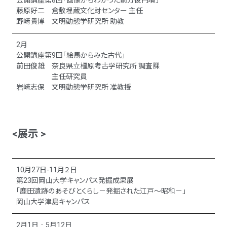
公開講座第8回「画像からわかった前方後円墳」
藤原好二 倉敷埋蔵文化財センター 主任
野﨑貴博 文明動態学研究所 助教
2月
公開講座第9回「絵馬からみた古代」
前田俊雄 奈良県立橿原考古学研究所 調査課
主任研究員
岩﨑志保 文明動態学研究所 准教授
<展示 >
10月27日-11月２日
第23回岡山大学キャンパス発掘成果展
「鹿田遺跡のあそびとくらし－発掘された江戸～昭和－」
岡山大学津島キャンパス
2月1日‐5月12日