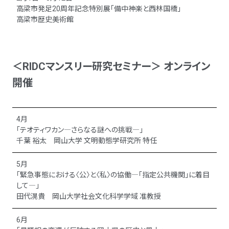
高梁市発足20周年記念特別展「備中神楽と西林国橋」
高梁市歴史美術館
＜RIDCマンスリー研究セミナー＞ オンライン
開催
4月
「テオティワカン―さらなる謎への挑戦―」
千葉 裕太 岡山大学 文明動態学研究所 特任
5月
「緊急事態における〈公〉と〈私〉の協働―「指定公共機関」に着目
して―」
田代滉貴 岡山大学社会文化科学学域 准教授
6月