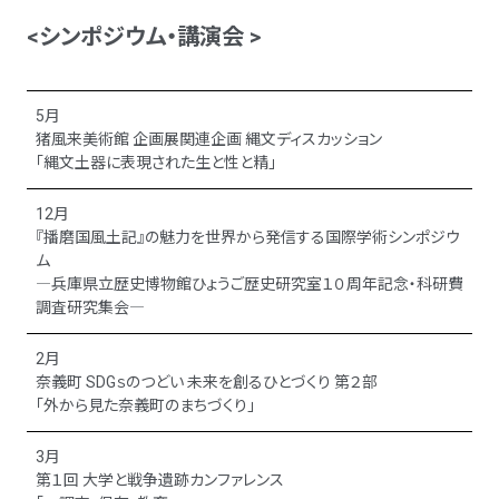
<シンポジウム・講演会 >
5月
猪風来美術館 企画展関連企画 縄文ディスカッション
「縄文土器に表現された生と性と精」
12月
『播磨国風土記』の魅力を世界から発信する国際学術シンポジウ
ム
―兵庫県立歴史博物館ひょうご歴史研究室１０周年記念・科研費
調査研究集会―
2月
奈義町 SDGｓのつどい 未来を創るひとづくり 第２部
「外から見た奈義町のまちづくり」
3月
第１回 大学と戦争遺跡カンファレンス