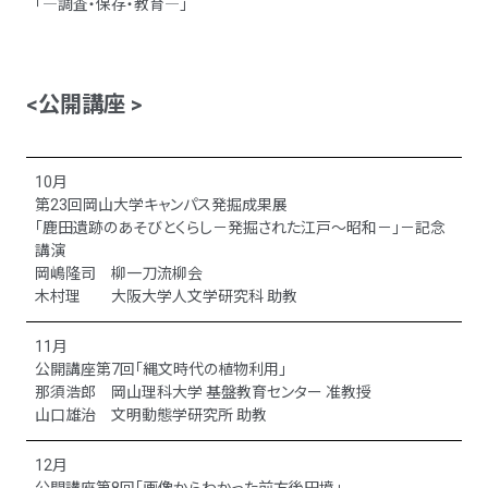
「―調査・保存・教育―」
<公開講座 >
10月
第23回岡山大学キャンパス発掘成果展
「鹿田遺跡のあそびとくらし－発掘された江戸～昭和－」－記念
講演
岡嶋隆司 柳一刀流柳会
木村理 大阪大学人文学研究科 助教
11月
公開講座第7回「縄文時代の植物利用」
那須浩郎 岡山理科大学 基盤教育センター 准教授
山口雄治 文明動態学研究所 助教
12月