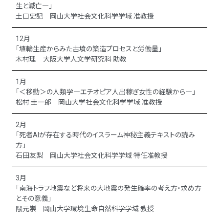
生と滅亡―」
土口史記 岡山大学社会文化科学学域 准教授
12月
「埴輪生産からみた古墳の築造プロセスと労働量」
木村理 大阪大学人文学研究科 助教
1月
「＜移動＞の人類学―エチオピア人出稼ぎ女性の経験から―」
松村 圭一郎 岡山大学社会文化科学学域 准教授
2月
「死者AIが存在する時代のイスラーム神秘主義テキストの読み
方」
石田友梨 岡山大学社会文化科学学域 特任准教授
3月
「南海トラフ地震など将来の大地震の発生確率の考え方・求め方
とその意義」
隈元崇 岡山大学環境生命自然科学学域 教授