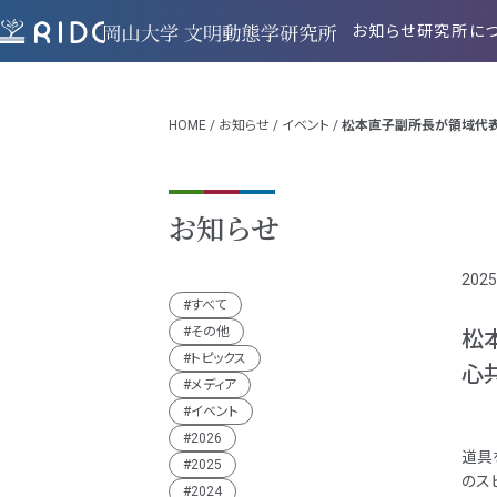
お知らせ
研究所に
HOME
/
お知らせ
/
イベント
/
松本直子副所長が領域代表
れます
お知らせ
2025
すべて
その他
松
トピックス
心
メディア
イベント
2026
道具
2025
のス
2024