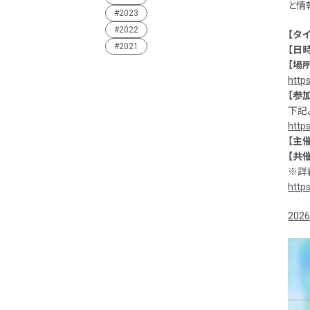
と情
2023
2022
【タ
2021
【
日
【
場
http
【
参
下記
http
【
主
【共催
※詳
http
202