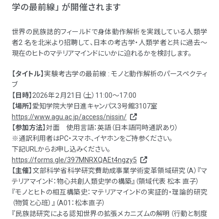
学の最前線」 が開催されます
世界の民族誌的フィールドで身体動作解析を実践している人類学
者2 名を北米より招聘して、日本の考古学・人類学者と共に過去～
現在のヒトのマテリアマインドにいかに迫れるかを検討します。
【タイトル】
実験考古学の最前線 : モノと動作解析のパースペクティ
ブ
【
日時
】2026年２月21日（土）11:00～17:00
【
場所
】愛知学院大学日進キャンパス3号館3107室
https://www.agu.ac.jp/access/nissin/
【
参加方法
】対面 使用言語：英語（日本語同時通訳あり）
※通訳利用者はPC・スマホ、イヤホンをご持参ください。
下記URLからお申し込みください。
https://forms.gle/397MNRXQAEt4ngzy5
【
主催
】文部科学省科学研究費助成事業学術変革領域研究（A）『マ
テリアマインド：物心共創人類史学の構築』（領域代表 松本 直子）
『モノとヒトの相互構築史：マテリアマインドの実証的・理論的研究
（物質と心班）』（A01：松本直子）
『民族誌研究による認知世界の拡張メカニズムの解明（行動と制度